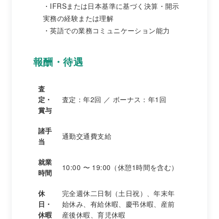
IFRSまたは日本基準に基づく決算・開示
実務の経験または理解
英語での業務コミュニケーション能力
報酬・待遇
査
定・
査定：年2回 ／ ボーナス：年1回
賞与
諸手
通勤交通費支給
当
就業
10:00 〜 19:00（休憩1時間を含む）
時間
休
完全週休二日制（土日祝）、年末年
日・
始休み、有給休暇、慶弔休暇、産前
休暇
産後休暇、育児休暇