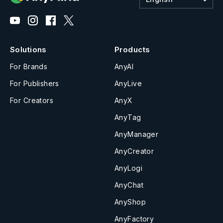
Solutions
Products
For Brands
AnyAI
For Publishers
AnyLive
For Creators
AnyX
AnyTag
AnyManager
AnyCreator
AnyLogi
AnyChat
AnyShop
AnyFactory