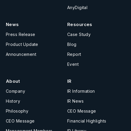
AnyDigital
News
Resources
Press Release
Case Study
Product Update
Blog
Announcement
Report
Event
About
IR
Company
IR Information
History
IR News
Philosophy
CEO Message
CEO Message
Financial Highlights
Management Members
IR Library