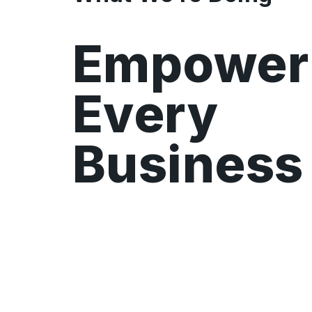
Empower
Every
Business