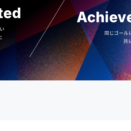
ted
Achiev
い
同じゴール
と
共