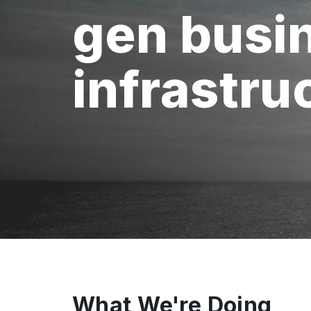
gen busi
infrastru
What We're Doing