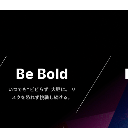
Be Bold
いつでも”ビビらず”大胆に。 リ
スクを恐れず挑戦し続ける。