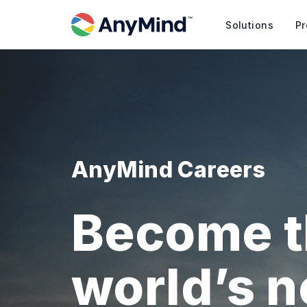
Solutions
Pr
AnyMind Careers
Become t
world’s 