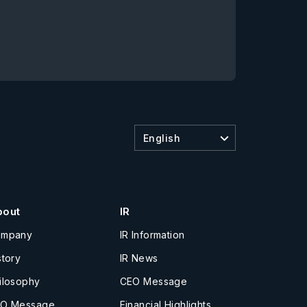
English
bout
IR
ompany
IR Information
story
IR News
ilosophy
CEO Message
O Message
Financial Highlights