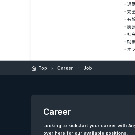
通
完
有
慶
社
就業
オ
Top
Career
Job
Career
Looking to kickstart your career with 
over here for our available positions.