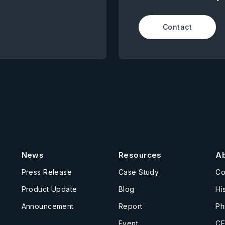
Contact
News
Resources
A
Press Release
Case Study
C
Product Update
Blog
Hi
Announcement
Report
Ph
Event
CE