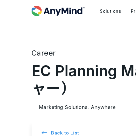
Solutions
Pr
Career
EC Plannin
ャー）
Marketing Solutions, Anywhere
←
Back to List