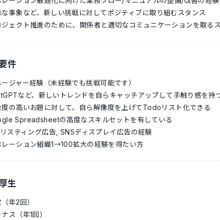
ペレーション最適化に向けた業務フロー/マニュアルの整備/改善の経験
昧な事象など、新しい挑戦に対してポジティブに取り組むスタンス
ロジェクト推進のために、関係者と適切なコミュニケーションを取る
要件
ネージャー経験（未経験でも挑戦可能です）
hatGPTなど、新しいトレンドを自らキャッチアップして手触り感を持
象度の高いお題に対して、自ら解像度を上げてTodoリスト化できる
ogle Spreadsheetの高度なスキルセットを有している
Yリスティング広告, SNSディスプレイ広告の経験
ペレーション組織1→100拡大の経験を得たい方
厚生
定（年2回）
ーナス（年1回）