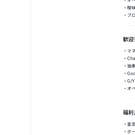
オ
曖
プ
歓迎
マ
C
抽
Go
G/
オ
福利
査
ボ