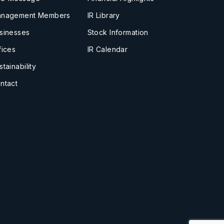
nagement Members
IR Library
sinesses
Stock Information
fices
IR Calendar
stainability
ntact