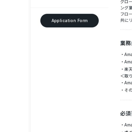
グロ
ング
フロ
共に
Application Form
業務
A
A
楽天
＜取
Am
その
必須
Am