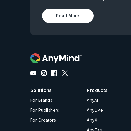
Read More
Solutions
Products
For Brands
AnyAI
For Publishers
AnyLive
For Creators
AnyX
AnyTag