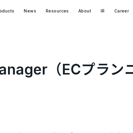
oducts
News
Resources
About
IR
Career
g Manager（ECプ