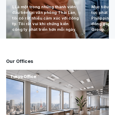
LLà một trong những thành viên
Mục tiêu cá 
đầu tiên tại văn phòng Thái Lan,
tục phát tri
tôi có rất nhiều cảm xúc với công
Philippines 
ty. Tôi rất vui khi chứng kiến
đóng góp c
công ty phát triển hơn mỗi ngày.
Group.
Our Offices
Tokyo Office