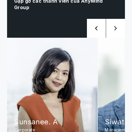
Gặp gỡ các thành viên của AnyMind
Group
Sunsanee. A
Siwat. 
Corporate
Management