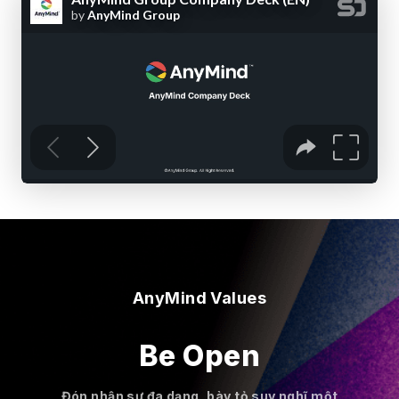
AnyMind Values
Be Open
Đón nhận sự đa dạng, bày tỏ suy nghĩ một