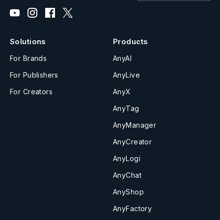
Solutions
Products
For Brands
AnyAI
For Publishers
AnyLive
For Creators
AnyX
AnyTag
AnyManager
AnyCreator
AnyLogi
AnyChat
AnyShop
AnyFactory