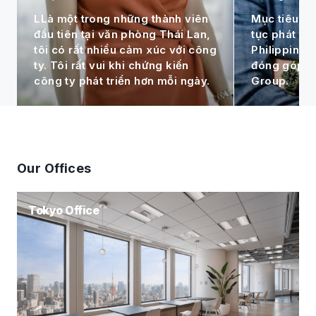
LLà một trong những thành viên
Mục tiêu cá 
đầu tiên tại văn phòng Thái Lan,
tục phát tri
tôi có rất nhiều cảm xúc với công
Philippines 
ty. Tôi rất vui khi chứng kiến
đóng góp c
công ty phát triển hơn mỗi ngày.
Group.
Our Offices
Tokyo Office