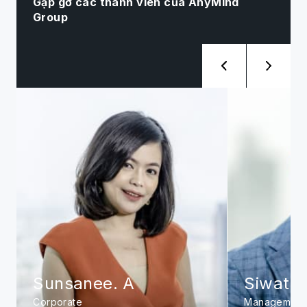
Gặp gỡ các thành viên của AnyMind
Group
Sunsanee. A
Siwat. 
Corporate
Management