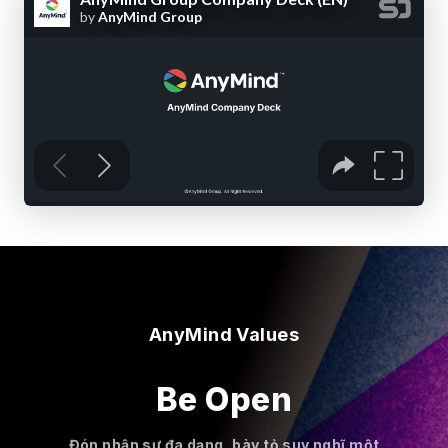
AnyMind Values
Be Open
Đón nhận sự đa dạng, bày tỏ suy nghĩ một