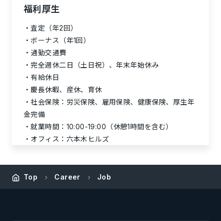
福利厚生
査定（年2回）
ボーナス（年1回）
通勤交通費
完全週休二日（土日祝）、年末年始休み
有給休日
慶長休暇、産休、育休
社会保険：労災保険、雇用保険、健康保険、厚生年
金完備
就業時間：10:00-19:00（休憩1時間を含む）
オフィス：六本木ヒルズ
Top
Career
Job