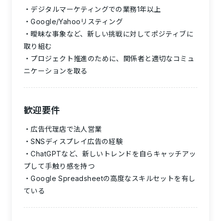
デジタルマーケティングでの業務1年以上
Google/Yahooリスティング
曖昧な事象など、新しい挑戦に対してポジティブに
取り組む
プロジェクト推進のために、関係者と適切なコミュ
ニケーションを取る
歓迎要件
広告代理店で法人営業
SNSディスプレイ広告の経験
ChatGPTなど、新しいトレンドを自らキャッチアッ
プして手触り感を持つ
Google Spreadsheetの高度なスキルセットを有し
ている