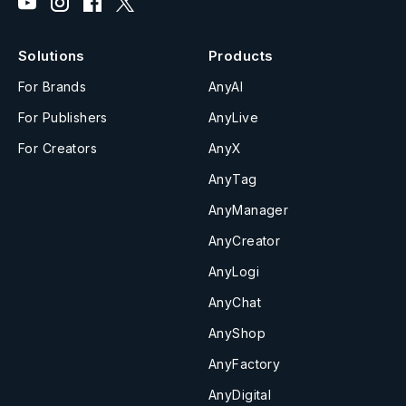
Solutions
Products
For Brands
AnyAI
For Publishers
AnyLive
For Creators
AnyX
AnyTag
AnyManager
AnyCreator
AnyLogi
AnyChat
AnyShop
AnyFactory
AnyDigital