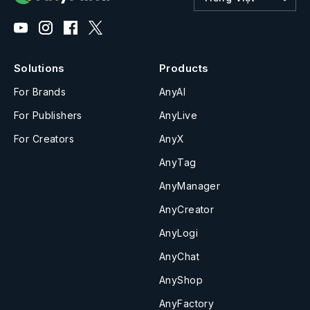
Solutions
Products
For Brands
AnyAI
For Publishers
AnyLive
For Creators
AnyX
AnyTag
AnyManager
AnyCreator
AnyLogi
AnyChat
AnyShop
AnyFactory