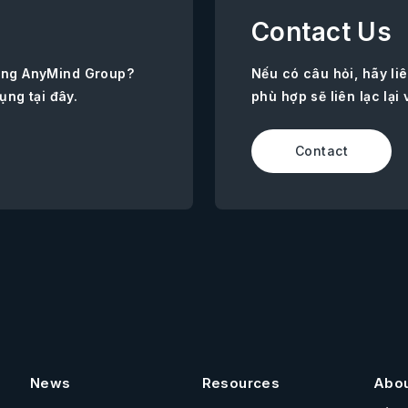
Contact Us
ùng AnyMind Group?
Nếu có câu hỏi, hãy l
ụng tại đây.
phù hợp sẽ liên lạc lại 
Contact
News
Resources
Abo