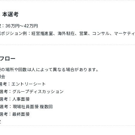
卒 本選考
：36万円〜42万円
属ポジション例：経営推進室、海外駐在、営業、コンサル、マーケテ
フロー
接の場所や回数は人によって異なる場合があります。
明会
次選考：エントリーシート
次選考：グループディスカッション
次選考：人事面接
次選考：現場社員面接 複数回
次選考：最終面接
定