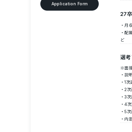
Application Form
27
月収
配
ど
選考
※面
説
1
2
3
4
5
内