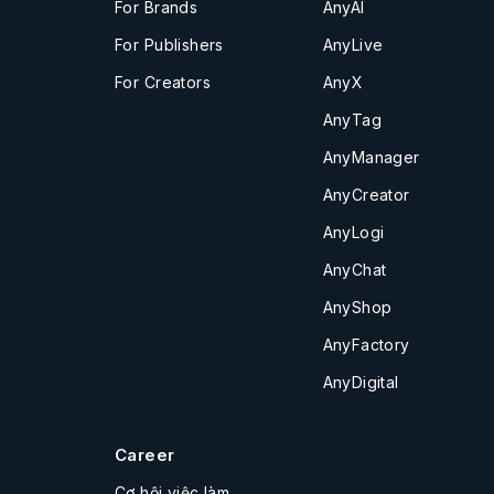
For Brands
AnyAI
For Publishers
AnyLive
For Creators
AnyX
AnyTag
AnyManager
AnyCreator
AnyLogi
AnyChat
AnyShop
AnyFactory
AnyDigital
Career
Cơ hội việc làm