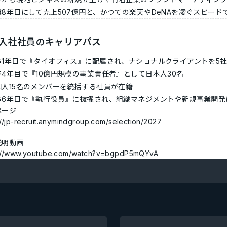
業8年目にして売上507億円と、かつての楽天やDeNAを凌ぐスピード
入社社員のキャリアパス
卒1年目で『タイオフィス』に配属され、ナショナルクライアントを5
卒4年目で『10億円規模の事業責任者』として日本人30名
国人15名のメンバーを統括する社員が在籍
卒6年目で『執行役員』に抜擢され、組織マネジメントや新規事業開
ページ
://jp-recruit.anymindgroup.com/selection/2027
説明動画
s://www.youtube.com/watch?v=bgpdP5mQYvA