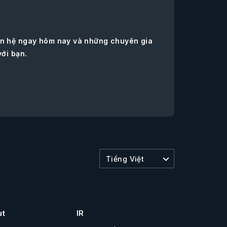
iên hệ ngay hôm nay và những chuyên gia
với bạn.
Tiếng Việt
ut
IR