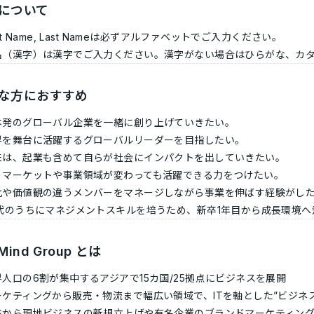
について
rst Name, Last Nameは必ずアルファベットでご入力ください。
名（漢字）は漢字でご入力ください。漢字がない場合はひらがな、カ
な方におすすめ
本発のグローバル企業を一緒に創り上げていきたい。
界を舞台に活躍するグローバルリーダーを目指したい。
来は、起業も含めて自らが社会にインパクトを出していきたい。
うマーケットや事業領域が変わっても活躍できる力をつけたい。
化や価値観の違うメンバーをマネージしながら事業を伸ばす経験がし
0代のうちにマネジメントスキルを培うため、新卒1年目から成長環境
Mind Group とは
界人口の6割が集中するアジアで15カ国/25拠点にビジネスを展開
ーケティングから販売・物流まで幅広い領域で、ITを軸とした”ビジネ
卒から現地ビジネスの新規立上げや有名企業のブランドマーケティン