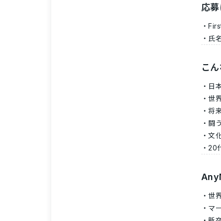
応募
Fi
氏
こん
日
世
将
闘
文
2
Any
世
マ
新