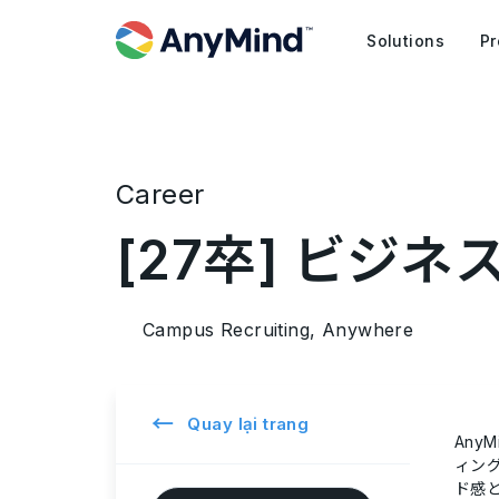
Solutions
Pr
Career
[27卒] ビジ
Campus Recruiting, Anywhere
←
Quay lại trang
AnyM
ィン
ド感