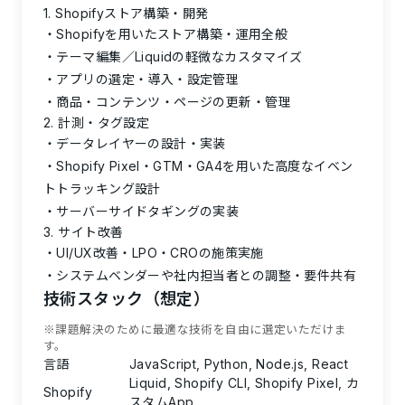
1. Shopifyストア構築・開発
Shopifyを用いたストア構築・運用全般
テーマ編集／Liquidの軽微なカスタマイズ
アプリの選定・導入・設定管理
商品・コンテンツ・ページの更新・管理
2. 計測・タグ設定
データレイヤーの設計・実装
Shopify Pixel・GTM・GA4を用いた高度なイベン
トトラッキング設計
サーバーサイドタギングの実装
3. サイト改善
UI/UX改善・LPO・CROの施策実施
システムベンダーや社内担当者との調整・要件共有
技術スタック（想定）
※課題解決のために最適な技術を自由に選定いただけま
す。
言語
JavaScript, Python, Node.js, React
Liquid, Shopify CLI, Shopify Pixel, カ
Shopify
スタムApp