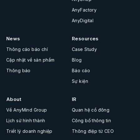
AnyFactory
AnyDigital
News
Resources
Thông cáo báo chí
Case Study
Cập nhật về sản phẩm
Blog
Thông báo
Báo cáo
Sự kiện
About
IR
Về AnyMind Group
Quan hệ cổ đông
Lịch sử hình thành
Công bố thông tin
Triết lý doanh nghiệp
Thông điệp từ CEO