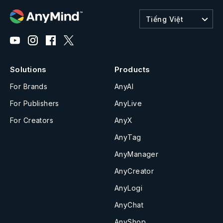
Tiếng Việt
Solutions
Products
For Brands
AnyAI
For Publishers
AnyLive
For Creators
AnyX
AnyTag
AnyManager
AnyCreator
AnyLogi
AnyChat
AnyShop