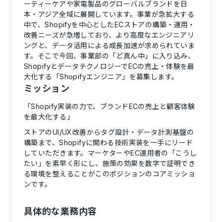
ーティーケアや家電製品のグローバルブランドを日
本・アジア全域に展開しています。事業が急拡大する
中で、Shopifyを中心としたECストアの構築・運用・
改善ニーズが急増しており、より高度なエンジニアリ
ングと、データ活用による成長加速が求められていま
す。そこで今回、事業部の「ど真ん中」に入り込み、
ShopifyとデータテクノロジーでECの売上・体験を最
大化する「Shopifyエンジニア」を募集します。
ミッション
「Shopify実装の力で、ブランドECの売上と顧客体験
を最大化する」
ストアのUI/UX改善からタグ設計・データ計測基盤の
構築まで、Shopifyに関わる技術実装を一手にリード
していただきます。マーケターやEC運用者の「こうし
たい」を素早く形にし、施策の効果を数字で証明でき
る環境を整えることがこのポジションのコアミッショ
ンです。
具体的な業務内容