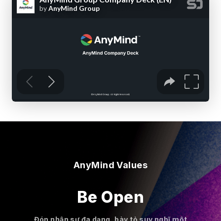
AnyMind Values
Be Open
Đón nhận sự đa dạng, bày tỏ suy nghĩ một