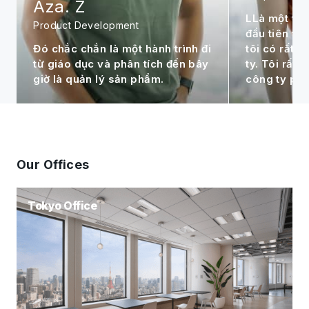
LLà một trong những thành viên
Mục tiêu cá 
đầu tiên tại văn phòng Thái Lan,
tục phát tri
tôi có rất nhiều cảm xúc với công
Philippines 
ty. Tôi rất vui khi chứng kiến
đóng góp c
công ty phát triển hơn mỗi ngày.
Group.
Our Offices
Tokyo Office