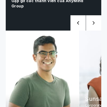
Gặp gỡ các thành viên của AnyMind
Group
Sunsanee. A
Siwat. 
Corporate
Management