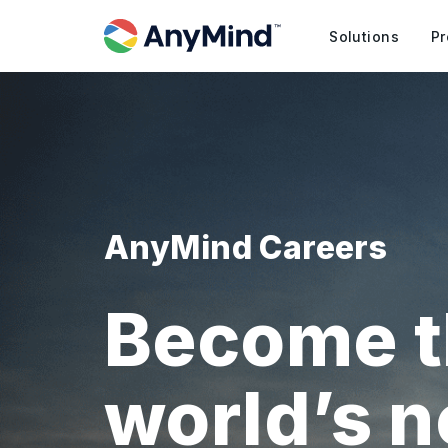
Solutions
Pr
AnyMind Careers
Become t
world’s 