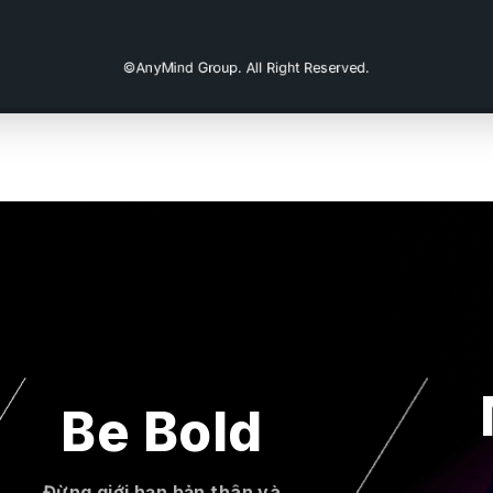
Be Bold
Đừng giới hạn bản thân và