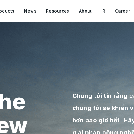
oducts
News
Resources
About
IR
Career
he
Chúng tôi tin rằng 
chúng tôi sẽ khiến 
new
hơn bao giờ hết. Hã
giải pháp công nghệ