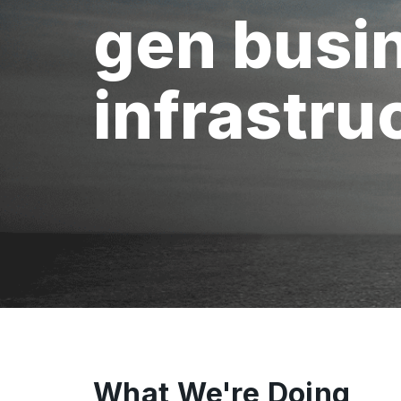
gen busi
infrastru
What We're Doing