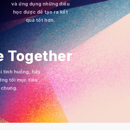
và ứng dụng những điều
học được để tạo ra kết
quả tốt hơn.
e Together
i tình huống, hãy
ớng tới mục tiêu
chung.