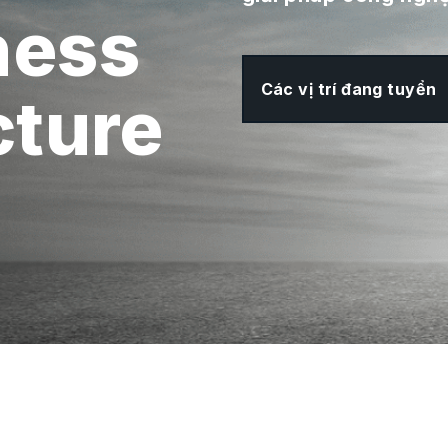
ness
Các vị trí đang tuyển
cture