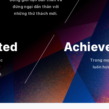
đừng ngại dấn thân với
những thử thách mới.
ted
Achiev
ác
Trong mọ
ý
luôn hư
.