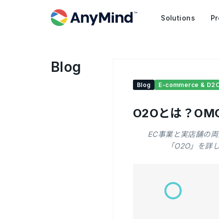
Solutions
Pr
Blog
Blog
E-commerce & D2
O2Oとは？O
EC事業と実店舗の
「O2O」を詳