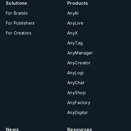
Solutions
Products
For Brands
AnyAI
For Publishers
AnyLive
For Creators
AnyX
AnyTag
AnyManager
AnyCreator
AnyLogi
AnyChat
AnyShop
AnyFactory
AnyDigital
News
Resources