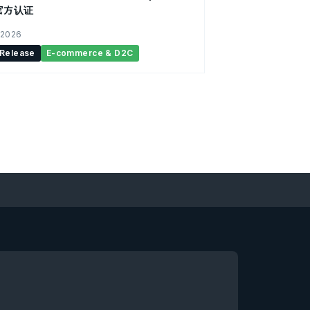
官方认证
 2026
 Release
E-commerce & D2C