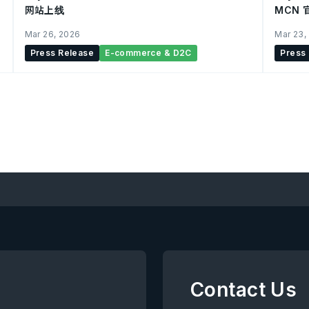
网站上线
MCN 
Mar 26, 2026
Mar 23,
Press Release
E-commerce & D2C
Press
Contact Us