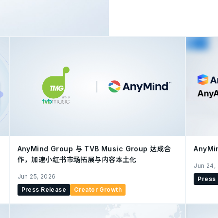
REJECT 达成战略合作关系。 双方将共同构建一个全面的生态系统，
AnyMind Group 的社
人才的潜力，从而助力游戏开发商拓展
Z 世代群体中建立起以电竞
理着由高价值职业电竞选手、
成的强大阵容。 通过此次合作，REJECT 将利用 AnyMind Group 的基础设
施，简化游戏与电竞领域的
括： 通过 AnyCreator助力创作者成长： 依托 AnyCreator 平台，为
REJECT 的电竞团队及
变现渠道。 跨境推广与区域
商拓展日本市场。 AnyMind Group 大中华区董事总经理 钱鹏 表示：“我们
非常高兴能与 REJECT 
最前沿。通过将 REJ
AnyMind Group 与 TVB Music Group 达成合
AnyMi
作，加速小红书市场拓展与内容本土化
Jun 24,
Jun 25, 2026
Press
Press Release
Creator Growth