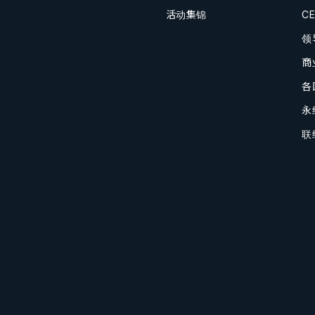
活动集锦
C
领
商
各
永
联