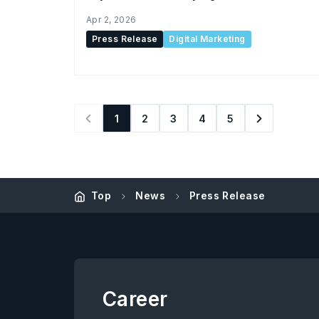
Apr 2, 2026
Press Release
Digital Marketing
1
2
3
4
5
Top
News
Press Release
Career