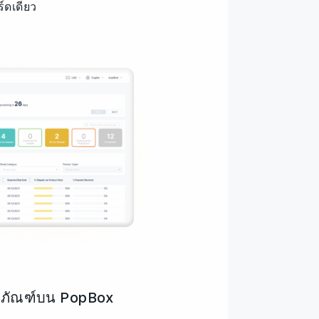
์ดเดียว
ตภัณฑ์บน PopBox