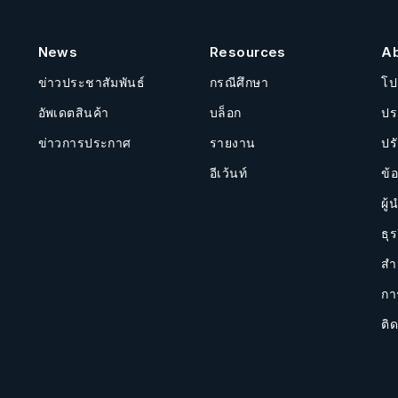
News
Resources
A
ข่าวประชาสัมพันธ์
กรณีศึกษา
โป
อัพเดตสินค้า
บล็อก
ปร
ข่าวการประกาศ
รายงาน
ปร
อีเว้นท์
ข้
ผู้
ธุร
สำ
กา
ติด