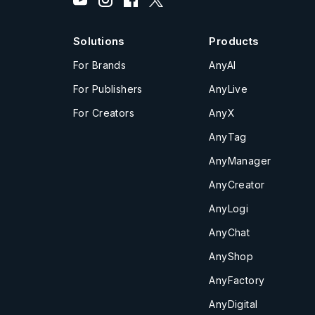
Solutions
Products
For Brands
AnyAI
For Publishers
AnyLive
For Creators
AnyX
AnyTag
AnyManager
AnyCreator
AnyLogi
AnyChat
AnyShop
AnyFactory
AnyDigital