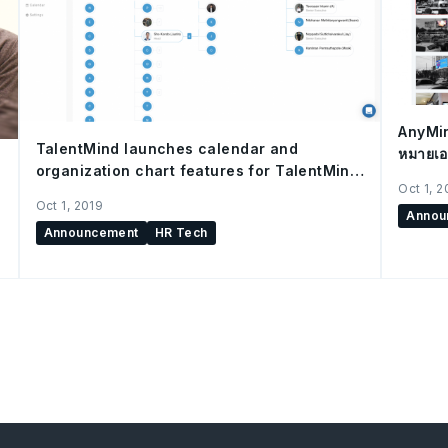
AnyMin
TalentMind launches calendar and
หมายเอ
organization chart features for TalentMind
Oct 1, 2
People
Oct 1, 2019
Annou
Announcement
HR Tech