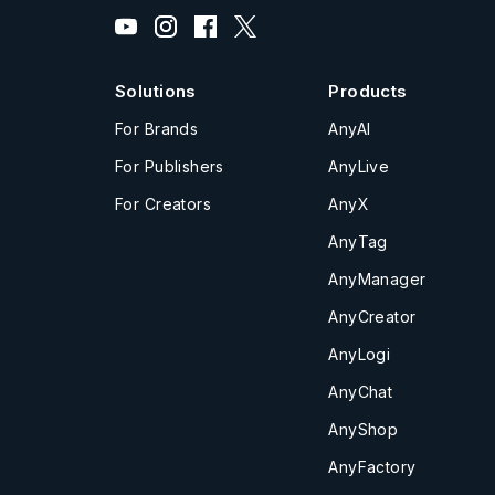
Solutions
Products
For Brands
AnyAI
For Publishers
AnyLive
For Creators
AnyX
AnyTag
AnyManager
AnyCreator
AnyLogi
AnyChat
AnyShop
AnyFactory