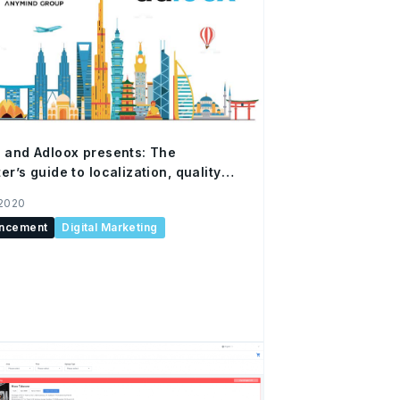
 and Adloox presents: The
er’s guide to localization, quality
fety in Asia
 2020
ncement
Digital Marketing