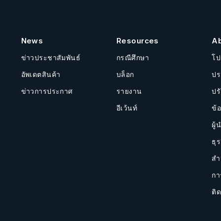
News
Resources
A
ข่าวประชาสัมพันธ์
กรณีศึกษา
โป
อัพเดตสินค้า
บล็อก
ปร
ข่าวการประกาศ
รายงาน
ปร
อีเว้นท์
ข้
ผู้
ธุร
สำ
กา
ติด