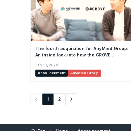
The fourth acquisition for AnyMind Group:
An inside look into how the GROVE
acquisition went down, and the future of
Jan 10, 2020
influencer marketing.
Announcement
AnyMind Group
1
2
Top
News
Announcement