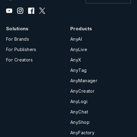
Solutions
Products
For Brands
AnyAI
For Publishers
AnyLive
For Creators
AnyX
AnyTag
AnyManager
AnyCreator
AnyLogi
AnyChat
AnyShop
AnyFactory