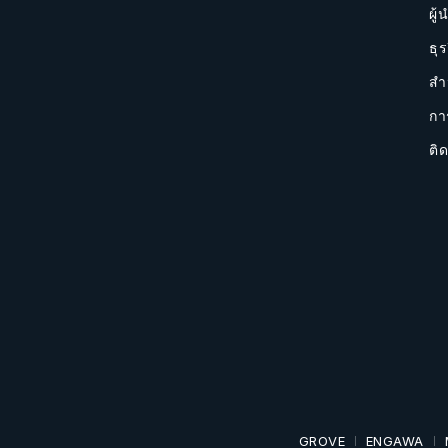
ผู้
ธุร
สำ
กา
ติด
GROVE
ENGAWA