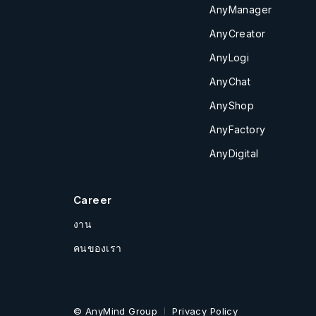
AnyManager
AnyCreator
AnyLogi
AnyChat
AnyShop
AnyFactory
AnyDigital
Career
งาน
คนของเรา
© AnyMind Group
Privacy Policy