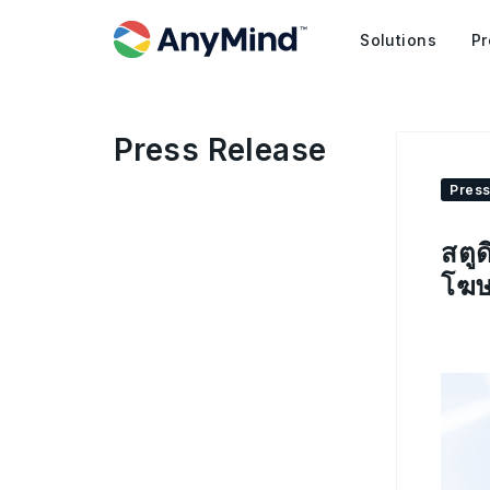
Solutions
Pr
Press Release
Press
สตู
โฆษ