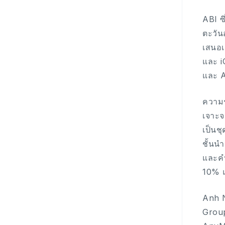
ABI ซ
ตะวัน
เสนอเ
และ i
และ A
ความร
เจาะจ
เป็นช
ชั้นน
และคำ
10% แ
Anh N
Group