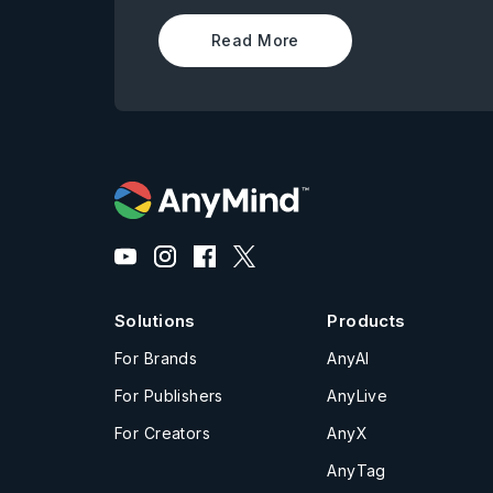
Read More
Solutions
Products
For Brands
AnyAI
For Publishers
AnyLive
For Creators
AnyX
AnyTag