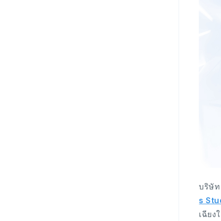
บริษั
s Stu
เฉียง