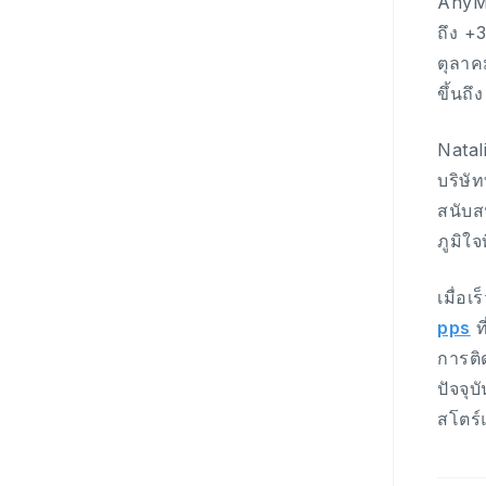
AnyMi
ถึง +
ตุลาคม
ขึ้นถ
Natal
บริษั
สนับส
ภูมิใ
เมื่อ
pps
ท
การติ
ปัจจุ
สโตร์