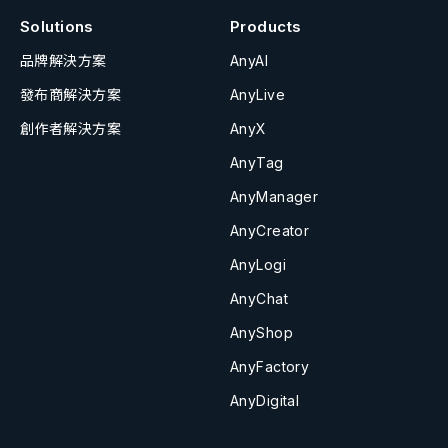
Solutions
Products
品牌解決方案
AnyAI
發布商解決方案
AnyLive
創作者解決方案
AnyX
AnyTag
AnyManager
AnyCreator
AnyLogi
AnyChat
AnyShop
AnyFactory
AnyDigital