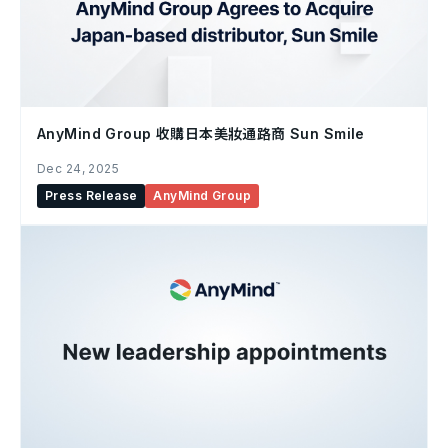
AnyMind Group 收購日本美妝通路商 Sun Smile
Dec 24, 2025
Press Release
AnyMind Group