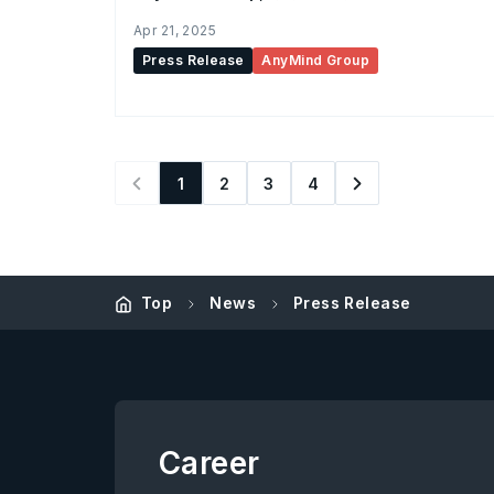
Apr 21, 2025
Press Release
AnyMind Group
1
2
3
4
Top
News
Press Release
Career