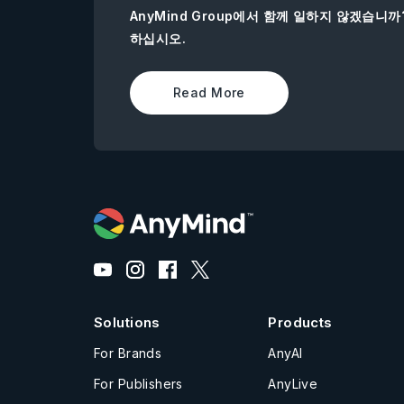
AnyMind Group에서 함께 일하지 않겠습니
하십시오.
Read More
Solutions
Products
For Brands
AnyAI
For Publishers
AnyLive