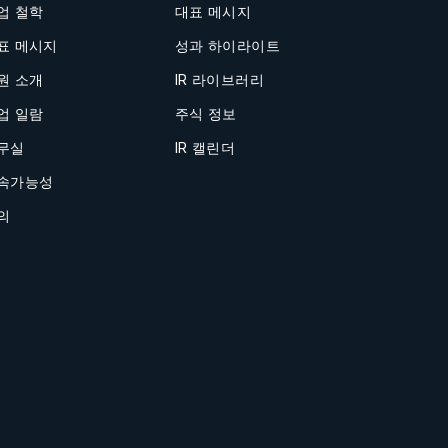
업 철학
대표 메시지
표 메시지
성과 하이라이트
원 소개
IR 라이브러리
업 일람
주식 정보
무실
IR 캘린더
속가능성
의