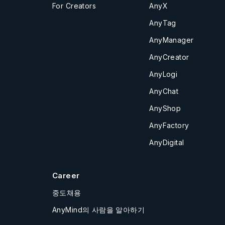
For Creators
AnyX
AnyTag
AnyManager
AnyCreator
AnyLogi
AnyChat
AnyShop
AnyFactory
AnyDigital
Career
중도채용
AnyMind의 사람을 알아하기