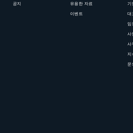
공지
유용한 자료
기
이벤트
대
임
사
사
지
문