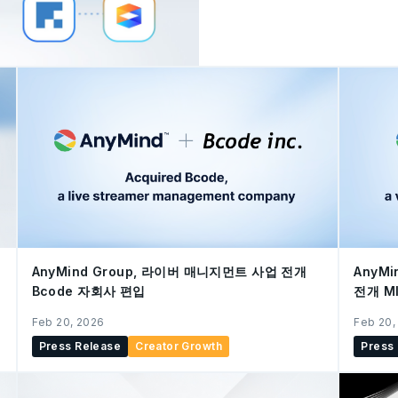
Platform)인 '애니AI DS
AI DSP는 애니마인드그룹의 데
반으로 개발된 광고 집행 플랫
고 운영 노하우를 결합해 광
니마인드그룹이 보유한 독자
연계해 광고 집행부터 크리에
를 통해 기업이 보다 효율적
도록 돕는다. ■ 출시 배경 
집행의 자동화와 최적화가 빠
다양한 과제에 직면해 있다.
티브 제작, 데이터 분석이 
AnyMind Group, 라이버 매니지먼트 사업 전개
AnyM
Bcode 자회사 편입
전개 M
Feb 20, 2026
Feb 20,
Press Release
Creator Growth
Press