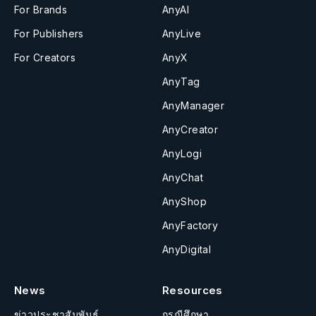
For Brands
AnyAI
For Publishers
AnyLive
For Creators
AnyX
AnyTag
AnyManager
AnyCreator
AnyLogi
AnyChat
AnyShop
AnyFactory
AnyDigital
News
Resources
ข่าวประชาสัมพันธ์
กรณีศึกษา