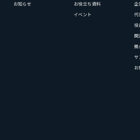
お知らせ
お役立ち資料
企
イベント
代
役
関
拠
サ
お