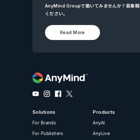
AnyMind Groupで働いてみませんか？募
ください。
Read More
Solutions
Products
For Brands
AnyAI
For Publishers
AnyLive