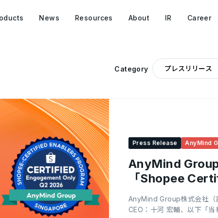
oducts
News
Resources
About
IR
Career
Category
Press Release
AnyMind G
AnyMind G
「Shopee Cert
AnyMind Group株
CEO：十河 宏輔、以下「