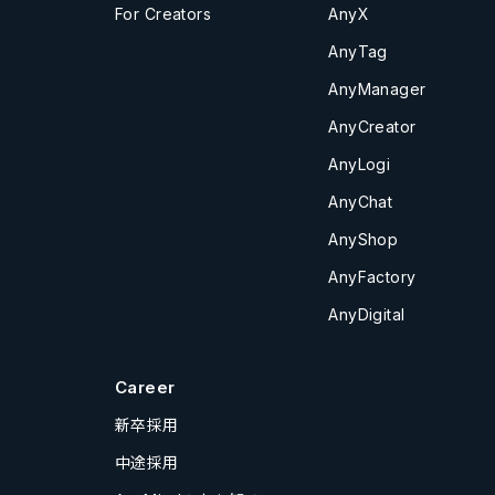
For Creators
AnyX
AnyTag
AnyManager
AnyCreator
AnyLogi
AnyChat
AnyShop
AnyFactory
AnyDigital
Career
新卒採用
中途採用