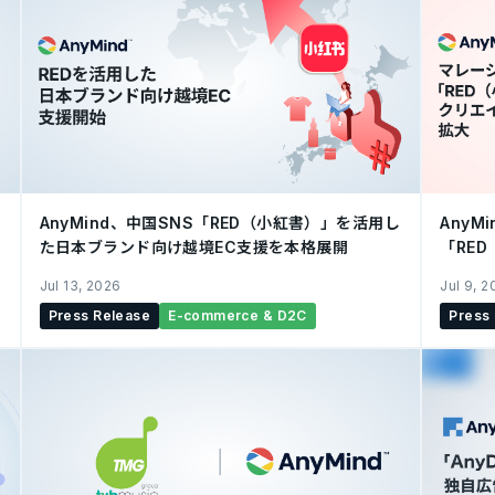
AnyMind、中国SNS「RED（小紅書）」を活用し
AnyM
た日本ブランド向け越境EC支援を本格展開
「RE
拡大
Jul 13, 2026
Jul 9, 
Press Release
E-commerce & D2C
Press