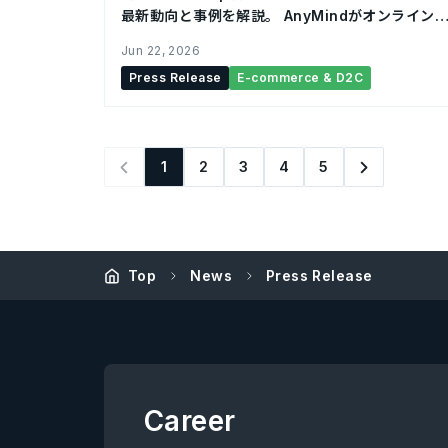
最新動向と事例を解説。 AnyMindがオンライン
ベント「ECカンファレンス2026 Summer」に登
Jun 22, 2026
壇
Press Release
E-commerce & D2C
1
2
3
4
5
Top
News
Press Release
Career