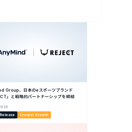
専門性を評価する「Shopee Certified
いて、2026年第2四半期の「Shopee Certified
ent）」に認定されたことをお知らせします。 ライブ
ーンの企画・運用を通じて、Shopee上におけ
の創出と購買促進を支援してきた当社の実績お
回の認定に至りました。今回の認定により、当
インドネシア、マレーシア、フィリピン、ベト
Shopee Certified Enabler」に認定
について 当社はシンガポールにおいて、
信やコンテンツ、キャンペーンの企画・運用を通
機会拡大を支援してきました。今回、こうした
eの機能やユーザー動向、運用特性に関する知
ノロジーが評価されました。 また、当社は同6
ind Group、日本のeスポーツブランド
JECT」と戦略的パートナーシップを締結
 2026
 Release
Creator Growth