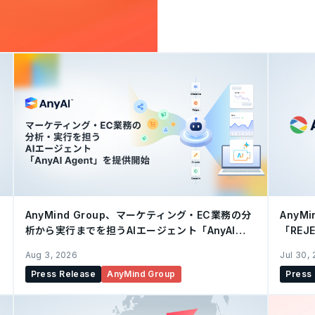
支援するパートナー企業の実績・
Enablers Program」にお
Enabler（Engagem
配信やコンテンツ、キャンペ
るリアルタイムな顧客接点
よび専門性が評価され、今
社はシンガポール、タイ、
ナムの東南アジア6市場において、「
されました。 ■今回の認定
Shopee上でのライブ配
じて、ブランド企業の販売
支援実績に加え、Shope
見、AIを活用した自社テク
市
AnyMind Group、マーケティング・EC業務の分
AnyM
析から実行までを担うAIエージェント「AnyAI
「RE
Agent」を提供開始
Aug 3, 2026
Jul 30,
Press Release
AnyMind Group
Press