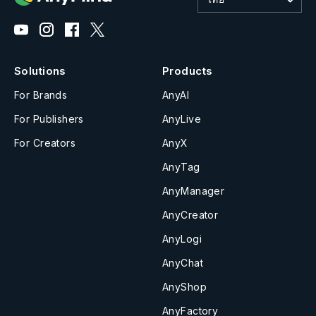
Solutions
Products
For Brands
AnyAI
For Publishers
AnyLive
For Creators
AnyX
AnyTag
AnyManager
AnyCreator
AnyLogi
AnyChat
AnyShop
AnyFactory