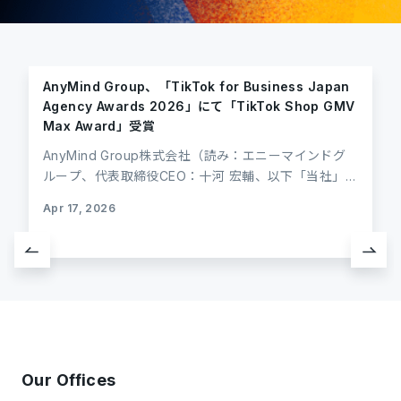
AnyMind Group、「TikTok for Business Japan
Agency Awards 2026」にて「TikTok Shop GMV
Max Award」受賞
AnyMind Group株式会社（読み：エニーマインドグ
ループ、代表取締役CEO：十河 宏輔、以下「当社」）
のグループ会社であるAnyMind Japan株式会社（代
Apr 17, 2026
表取締役：藤田 翔大）は、TikTok for Businessが主
Marketing Operation
催する「TikTok for Business Japan Agency
Awards 2026」において、「Strategic Sales部門」
にて今年より新設された「TikTok Shop GMV Max
Award」を受賞しました。 当社は、TikTok Shopに
おける広告ソリューション「GMV Max*¹」を日本市
場で先駆けて活用し、独自のデータとクリエイティブ
の知見を掛け合わせることで、クライアント企業の事
Our Offices
業成長および売上最大化に貢献しています。 ■受賞の