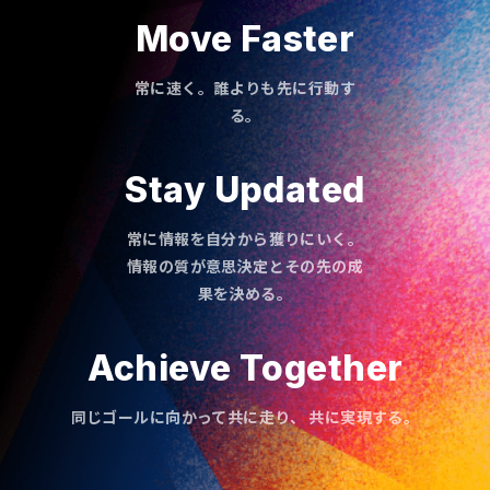
Move Faster
常に速く。誰よりも先に行動す
る。
Stay Updated
常に情報を自分から獲りにいく。
情報の質が意思決定とその先の成
果を決める。
Achieve Together
同じゴールに向かって共に走り、 共に実現する。