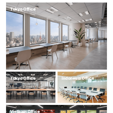
背景と評価ポイント 今回当社が受賞した「TikTok
Shop GMV Max Award」は、TikTok Shopにおける
Tokyo Office
売上（GMV*²）最大化を実現する広告ソリューション
「GMV Max」を活用し、Eコマース領域で顕著な成果
を上げた企業に贈られるものです。 当社は、日本市場
での「GMV Max」展開開始直後からいち早く導入を
進め、コンテンツ設計、アフィリエイト施策
Tokyo Office
Indonesia Office
Vietnam Office