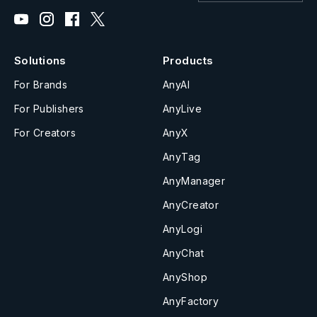
Solutions
Products
For Brands
AnyAI
For Publishers
AnyLive
For Creators
AnyX
AnyTag
AnyManager
AnyCreator
AnyLogi
AnyChat
AnyShop
AnyFactory