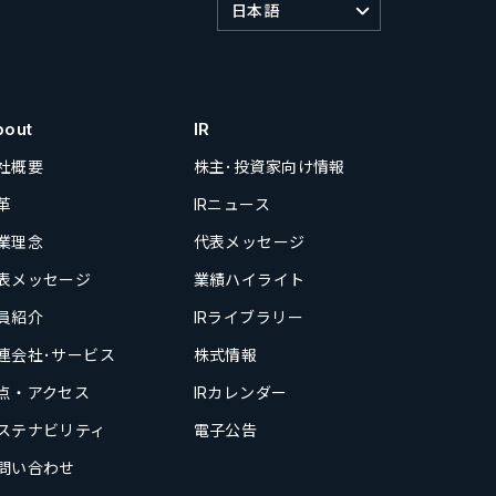
日本語
bout
IR
社概要
株主･投資家向け情報
革
IRニュース
業理念
代表メッセージ
表メッセージ
業績ハイライト
員紹介
IRライブラリー
連会社･サービス
株式情報
点・アクセス
IRカレンダー
ステナビリティ
電子公告
問い合わせ