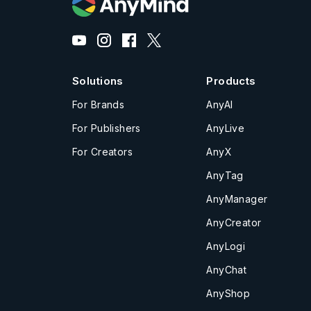
Solutions
Products
For Brands
AnyAI
For Publishers
AnyLive
For Creators
AnyX
AnyTag
AnyManager
AnyCreator
AnyLogi
AnyChat
AnyShop