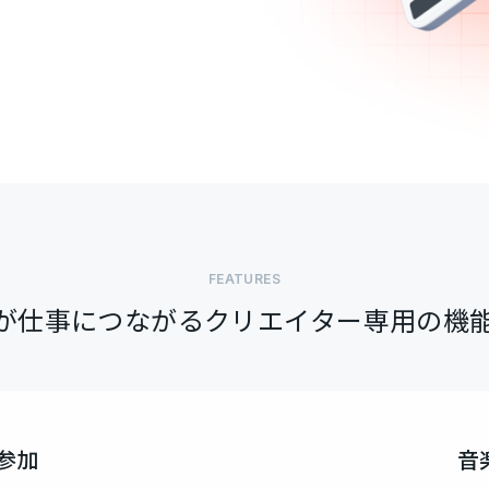
FEATURES
”が仕事につながるクリエイター専用の機
参加
音