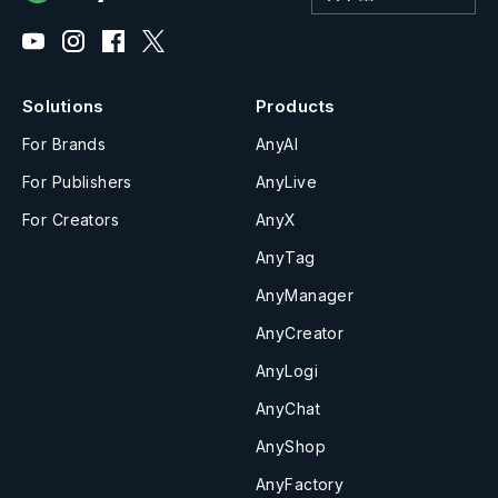
Solutions
Products
For Brands
AnyAI
For Publishers
AnyLive
For Creators
AnyX
AnyTag
AnyManager
AnyCreator
AnyLogi
AnyChat
AnyShop
AnyFactory