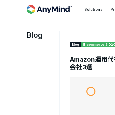
Solutions
Pr
Blog
Blog
E-commerce & D2
Amazon運
会社3選