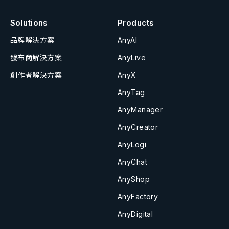
Solutions
Products
品牌解決方案
AnyAI
發布商解決方案
AnyLive
創作者解決方案
AnyX
AnyTag
AnyManager
AnyCreator
AnyLogi
AnyChat
AnyShop
AnyFactory
AnyDigital