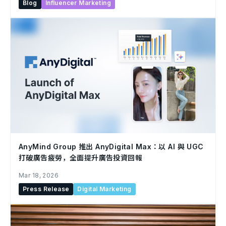
Blog
Influencer Marketing
AnyMind Group 推出 AnyDigital Max：以 AI 與 UGC
打破廣告疲勞，全面提升廣告投資回報
Mar 18, 2026
Press Release
Digital Marketing