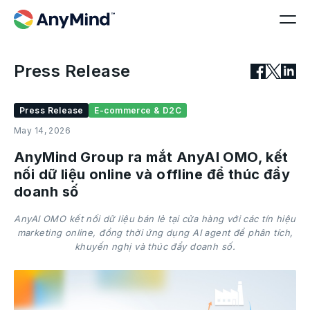
Press Release
Press Release
E-commerce & D2C
May 14, 2026
AnyMind Group ra mắt AnyAI OMO, kết
nối dữ liệu online và offline để thúc đẩy
doanh số
AnyAI OMO kết nối dữ liệu bán lẻ tại cửa hàng với các tín hiệu
marketing online, đồng thời ứng dụng AI agent để phân tích,
khuyến nghị và thúc đẩy doanh số.