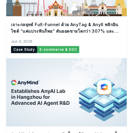
เจาะกลยุทธ์ Full-Funnel ด้วย AnyTag & AnyX พลิกอิน
ไซต์ “แค่แปรงฟันก็พอ” ดันยอดขายโตกว่า 307% และ
ROAS พุ่ง +270% ใน 8 เดือน
Jun 4, 2026
Case Study
E-commerce & D2C