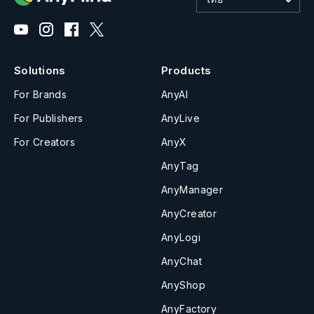
Solutions
Products
For Brands
AnyAI
For Publishers
AnyLive
For Creators
AnyX
AnyTag
AnyManager
AnyCreator
AnyLogi
AnyChat
AnyShop
AnyFactory