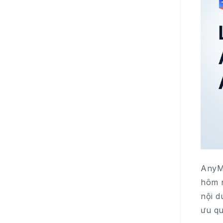
AnyMi
hôm n
nội d
ưu qu