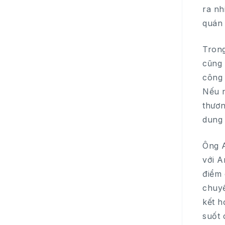
ra nh
quán 
Trong
cũng 
công 
Nếu n
thươn
dung 
Ông A
với A
điểm 
chuyể
kết h
suốt 