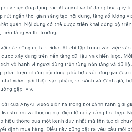
 qua việc ứng dụng các AI agent và tự động hóa quy tr
p rút ngắn thời gian sáng tạo nội dung, tăng số lượng 
nhất quán. Nội dung có thể được triển khai đồng bộ trê
 nền tảng và thị trường.
với các công cụ tạo video AI chỉ tập trung vào việc sả
 được xây dựng trên nền tảng dữ liệu và chiến lược. Mỗ
tích về hành vi người dùng trên từng nền tảng và dữ liệ
p phát triển những nội dung phù hợp với từng giai đoạ
 như video giới thiệu sản phẩm, so sánh và đánh giá, h
hường gặp, v.v.
 đời của AnyAI Video diễn ra trong bối cảnh ranh giới g
 livestream và thương mại điện tử ngày càng thu hẹp. N
g hiệu thông qua một kênh duy nhất mà liên tục di chuy
yết định mua hàng. Điều này cũng đặt ra yêu cầu mới cho 