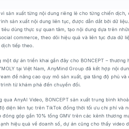
vì sản xuất từng nội dung riêng lẻ cho từng chiến dịch
rình sản xuất nội dung liên tục, được dẫn dắt bởi dữ liệu
 tiêu dùng thực sự quan tâm, tạo nội dung dựa trên nhữ
social commerce, theo dõi hiệu quả và liên tục đưa dữ liệ
 dịch tiếp theo.
 một dự án triển khai gần đây cho BONCEPT – thương 
OLY tại Việt Nam, AnyMind Group đã kết hợp nội dung 
tream để nâng cao quy mô sản xuất, gia tăng độ phủ và 
trình từ khám phá đến chuyển đổi.
 qua AnyAI Video, BONCEPT sản xuất trung bình khoảng
ộ diện liên tục trên TikTok đồng thời tối ưu chi phí và 
o đóng góp gần 10% tổng GMV trên các kênh thương mạ
ạnh hiệu quả về doanh số, dự án cũng cho thấy video d