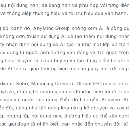
iều nội dung hơn, đa dạng hơn và phù hợp với từng điểm
về thông điệp thương hiệu và tối ưu hiệu quả vận hành.
 bối cảnh đó, AnyMind Group không xem AI là công cụ 
không đơn thuần sử dụng AI để tạo thêm nội dung nhằm
ty nhận định nội dung do AI tạo ra như một lớp bổ trợ 
ội dung từ người ảnh hưởng vẫn đóng vai trò quan trọn
g hiệu, truyền tải câu chuyện và tạo dựng niềm tin với n
do AI tạo ra giúp thương hiệu mở rộng quy mô với chi p
kinori Kubo, Managing Director, Global E-Commerce c
nyLive, chúng tôi muốn giúp các thương hiệu tối ưu toàn
chạm với người tiêu dùng. Điều đó bao gồm AI video, AI
n đổi, cũng như tận dụng khả năng kể chuyện và xây dự
ợp những lớp nội dung này, thương hiệu có thể xây dựn
các giai đoạn từ nhận biết, cân nhắc đến chuyển đổi, t