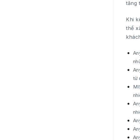
tăng 
Khi k
thể x
khách
Any
nhữ
Any
từ 
MI
nhi
An
nh
An
Any
An