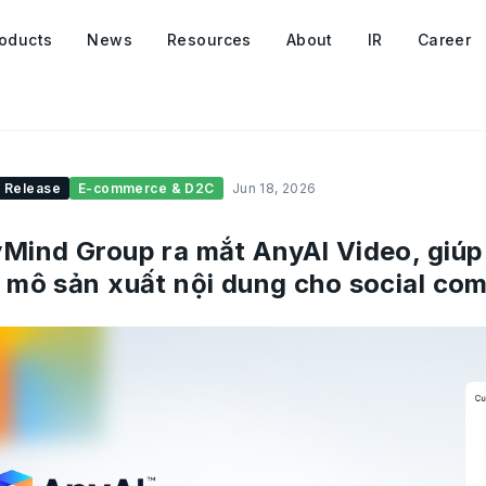
oducts
News
Resources
About
IR
Career
 Release
E-commerce & D2C
Jun 18, 2026
Mind Group ra mắt AnyAI Video, giú
 mô sản xuất nội dung cho social co