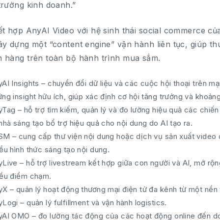
trưởng kinh doanh.”
ết hợp AnyAI Video với hệ sinh thái social commerce 
ây dựng một “content engine” vận hành liên tục, giúp th
 hàng trên toàn bộ hành trình mua sắm.
AI Insights – chuyển đổi dữ liệu và các cuộc hội thoại trên mạ
ng insight hữu ích, giúp xác định cơ hội tăng trưởng và khoảng
Tag – hỗ trợ tìm kiếm, quản lý và đo lường hiệu quả các chiến
nhà sáng tạo bổ trợ hiệu quả cho nội dung do AI tạo ra.
SM – cung cấp thư viện nội dung hoặc dịch vụ sản xuất video d
ều hình thức sáng tạo nội dung.
yLive – hỗ trợ livestream kết hợp giữa con người và AI, mở rộ
iều điểm chạm.
yX – quản lý hoạt động thương mại điện tử đa kênh từ một nền 
Logi – quản lý fulfillment và vận hành logistics.
yAI OMO – đo lường tác động của các hoạt động online đến do