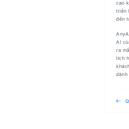
cao k
triển
đến t
AnyAI
AI củ
ra mắ
tích 
khách
dành
Q