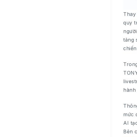
Thay 
quy t
người
tảng 
chiến
Trong
TONYM
lives
hành 
Thông
mức đ
AI tạ
Bên c