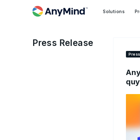
Solutions
Pr
Press Release
Press
Any
quy