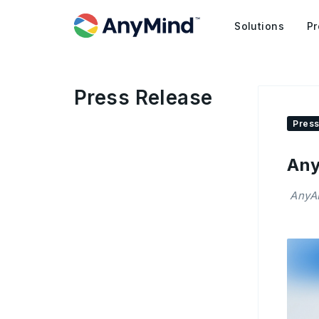
Solutions
Pr
Press Release
Press
Any
AnyAI