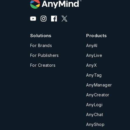
Solutions
Products
For Brands
AnyAI
For Publishers
AnyLive
For Creators
AnyX
AnyTag
AnyManager
AnyCreator
AnyLogi
AnyChat
AnyShop