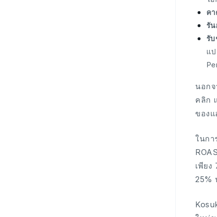
คา
รั
รั
แป
Pe
นอกจา
คลิก 
ของแ
ในการ
ROAS 
เพียง
25% บ
Kosuk