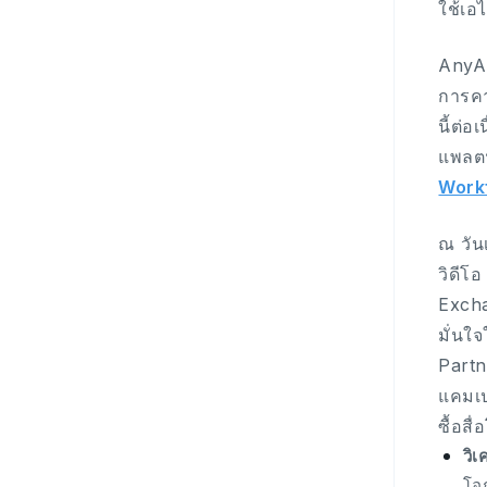
ใช้เอ
AnyAI
การคา
นี้ต่
แพลตฟ
Work
ณ วัน
วิดีโ
Excha
มั่นใ
Partn
แคมเป
ซื้อส
วิเ
โอ