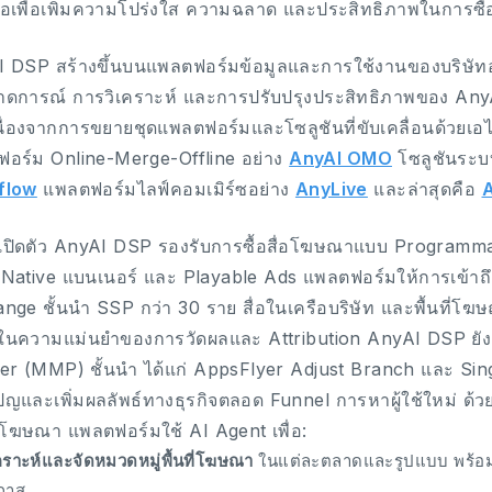
ไอเพื่อเพิ่มความโปร่งใส ความฉลาด และประสิทธิภาพในการซื้อ
 DSP สร้างขึ้นบนแพลตฟอร์มข้อมูลและการใช้งานของบริษัท
ดการณ์ การวิเคราะห์ และการปรับปรุงประสิทธิภาพของ AnyA
อเนื่องจากการขยายชุดแพลตฟอร์มและโซลูชันที่ขับเคลื่อนด้วยเอไ
อร์ม Online-Merge-Offline อย่าง
AnyAI OMO
โซลูชันระบบ
flow
แพลตฟอร์มไลฟ์คอมเมิร์ซอย่าง
AnyLive
และล่าสุดคือ
A
เปิดตัว AnyAI DSP รองรับการซื้อสื่อโฆษณาแบบ Programma
อ Native แบนเนอร์ และ Playable Ads แพลตฟอร์มให้การเข้าถ
nge ชั้นนำ SSP กว่า 30 ราย สื่อในเครือบริษัท และพื้นที่โ
จในความแม่นยำของการวัดผลและ Attribution AnyAI DSP ยัง
er (MMP) ชั้นนำ ได้แก่ AppsFlyer Adjust Branch และ Sin
ญและเพิ่มผลลัพธ์ทางธุรกิจตลอด Funnel การหาผู้ใช้ใหม่ ด
ื่อโฆษณา แพลตฟอร์มใช้ AI Agent เพื่อ:
คราะห์และจัดหมวดหมู่พื้นที่โฆษณา
ในแต่ละตลาดและรูปแบบ พร้อมเ
กาส