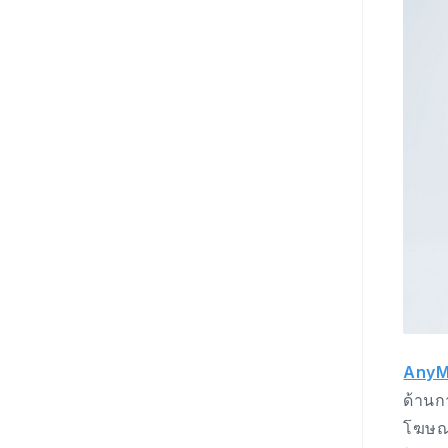
AnyM
ด้านก
โฆษณา