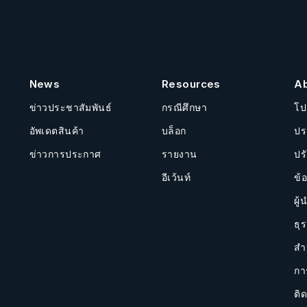
News
Resources
A
ข่าวประชาสัมพันธ์
กรณีศึกษา
โป
อัพเดตสินค้า
บล็อก
ปร
ข่าวการประกาศ
รายงาน
ปร
อีเว้นท์
ข้
ผู้
ธุร
สำ
กา
ติด