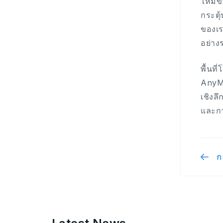
ใหม่ข
กระตุ
ของเร
อย่าง
พื้นท
AnyMa
เชิงล
และกา
ก