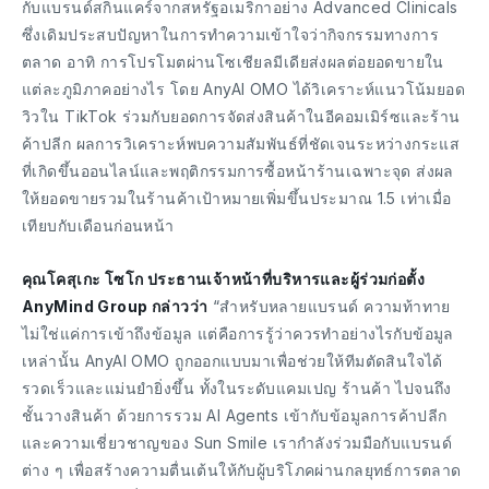
กับแบรนด์สกินแคร์จากสหรัฐอเมริกาอย่าง Advanced Clinicals
ซึ่งเดิมประสบปัญหาในการทำความเข้าใจว่ากิจกรรมทางการ
ตลาด อาทิ การโปรโมตผ่านโซเชียลมีเดียส่งผลต่อยอดขายใน
แต่ละภูมิภาคอย่างไร โดย AnyAI OMO ได้วิเคราะห์แนวโน้มยอด
วิวใน TikTok ร่วมกับยอดการจัดส่งสินค้าในอีคอมเมิร์ซและร้าน
ค้าปลีก ผลการวิเคราะห์พบความสัมพันธ์ที่ชัดเจนระหว่างกระแส
ที่เกิดขึ้นออนไลน์และพฤติกรรมการซื้อหน้าร้านเฉพาะจุด ส่งผล
ให้ยอดขายรวมในร้านค้าเป้าหมายเพิ่มขึ้นประมาณ 1.5 เท่าเมื่อ
เทียบกับเดือนก่อนหน้า
คุณโคสุเกะ โซโก ประธานเจ้าหน้าที่บริหารและผู้ร่วมก่อตั้ง
AnyMind Group กล่าวว่า
“สำหรับหลายแบรนด์ ความท้าทาย
ไม่ใช่แค่การเข้าถึงข้อมูล แต่คือการรู้ว่าควรทำอย่างไรกับข้อมูล
เหล่านั้น AnyAI OMO ถูกออกแบบมาเพื่อช่วยให้ทีมตัดสินใจได้
รวดเร็วและแม่นยำยิ่งขึ้น ทั้งในระดับแคมเปญ ร้านค้า ไปจนถึง
ชั้นวางสินค้า ด้วยการรวม AI Agents เข้ากับข้อมูลการค้าปลีก
และความเชี่ยวชาญของ Sun Smile เรากำลังร่วมมือกับแบรนด์
ต่าง ๆ เพื่อสร้างความตื่นเต้นให้กับผู้บริโภคผ่านกลยุทธ์การตลาด