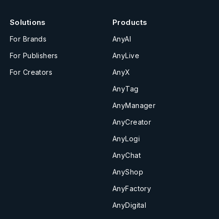
Solutions
Products
For Brands
AnyAI
For Publishers
AnyLive
For Creators
AnyX
AnyTag
AnyManager
AnyCreator
AnyLogi
AnyChat
AnyShop
AnyFactory
AnyDigital