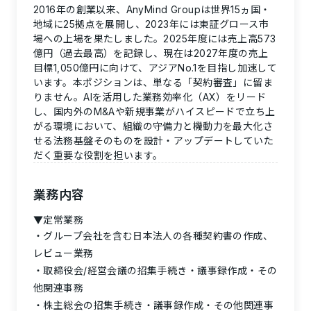
2016年の創業以来、AnyMind Groupは世界15ヵ国・
地域に25拠点を展開し、2023年には東証グロース市
場への上場を果たしました。2025年度には売上高573
億円（過去最高）を記録し、現在は2027年度の売上
目標1,050億円に向けて、アジアNo.1を目指し加速して
います。本ポジションは、単なる「契約審査」に留ま
りません。AIを活用した業務効率化（AX）をリード
し、国内外のM&Aや新規事業がハイスピードで立ち上
がる環境において、組織の守備力と機動力を最大化さ
せる法務基盤そのものを設計・アップデートしていた
だく重要な役割を担います。
業務内容
▼定常業務
グループ会社を含む日本法人の各種契約書の作成、
レビュー業務
取締役会/経営会議の招集手続き・議事録作成・その
他関連事務
株主総会の招集手続き・議事録作成・その他関連事