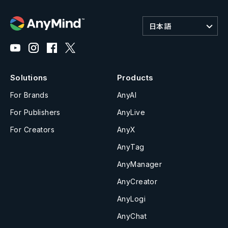
日本語
Solutions
Products
For Brands
AnyAI
For Publishers
AnyLive
For Creators
AnyX
AnyTag
AnyManager
AnyCreator
AnyLogi
AnyChat