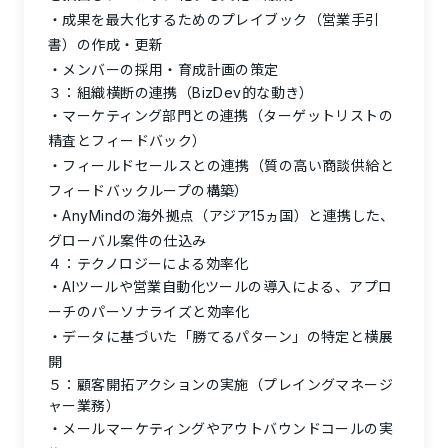
成果を最大化するためのプレイブック（営業手引
書）の作成・更新
メンバーの採用・育成計画の策定
３：組織横断の連携（BizDev的な動き）
マーケティング部門との連携（ターゲットリストの
精査とフィードバック）
フィールドセールスとの連携（質の高い商談供給と
フィードバックループの構築）
AnyMindの海外拠点（アジア15ヵ国）と連携した、
グローバル案件の仕込み
４：テクノロジーによる効率化
AIツールや営業自動化ツールの導入による、アプロ
ーチのパーソナライズと効率化
データに基づいた「勝てるパターン」の特定と横展
開
５：顧客開拓アクションの実施（プレイングマネージ
ャー業務）
メールマーケティングやアウトバウンドコールの実