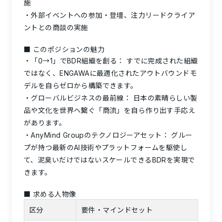
施
外部イベントへの参加・登壇、注力リードクライア
ントとの商談の実施
■ このポジションの魅力
「0→1」でBDR組織を創る：
すでに完成された組織
ではなく、ENGAWAに最適化されたアウトバウンドモ
デルを自らゼロから構築できます。
グローバルビジネスの最前線：
日本の素晴らしい製
品や文化を世界へ繋ぐ「商流」を自ら作り出す手応え
があります。
AnyMind Groupのテクノロジーアセット：
グルー
プが持つ最新のAI技術やプラットフォームを駆使し
て、泥臭いだけではないスケールできるBDRを実現で
きます。
■
求める人物像
区分
要件・マインドセット