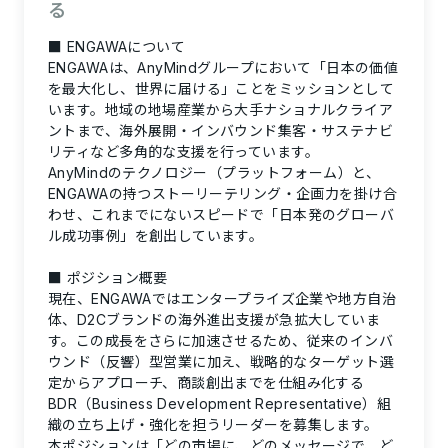
る
■ ENGAWAについて
ENGAWAは、AnyMindグループにおいて
「日本の価値
を最大化し、世界に届ける」
ことをミッションとして
います。地域の地場産業から大手ナショナルクライア
ントまで、海外展開・インバウンド集客・サステナビ
リティなど多角的な支援を行っています。
AnyMindのテクノロジー（プラットフォーム）と、
ENGAWAの持つストーリーテリング・企画力を掛け合
わせ、これまでにないスピードで「日本発のグローバ
ル成功事例」を創出しています。
■ ポジション概要
現在、ENGAWAではエンタープライズ企業や地方自治
体、D2Cブランドの海外進出支援が急拡大していま
す。この成長をさらに加速させるため、従来のインバ
ウンド（反響）型営業に加え、戦略的なターゲット選
定からアプローチ、商談創出までを仕組み化する
BDR（Business Development Representative）組
織の立ち上げ・強化を担うリーダー
を募集します。
本ポジションは「どの市場に、どのメッセージで、ど