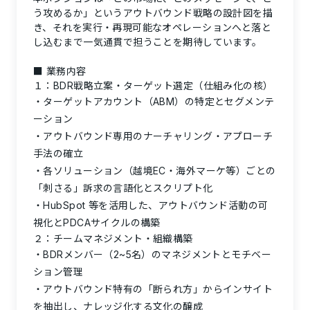
う攻めるか」というアウトバウンド戦略の設計図を描
き、それを実行・再現可能なオペレーションへと落と
し込むまで一気通貫で担うことを期待しています。
■ 業務内容
１：BDR戦略立案・ターゲット選定（仕組み化の核）
ターゲットアカウント（ABM）の特定とセグメンテ
ーション
アウトバウンド専用のナーチャリング・アプローチ
手法の確立
各ソリューション（越境EC・海外マーケ等）ごとの
「刺さる」訴求の言語化とスクリプト化
HubSpot 等を活用した、アウトバウンド活動の可
視化とPDCAサイクルの構築
２：チームマネジメント・組織構築
BDRメンバー（2~5名）のマネジメントとモチベー
ション管理
アウトバウンド特有の「断られ方」からインサイト
を抽出し、ナレッジ化する文化の醸成