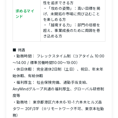
性を追求できる方
・
「攻めの姿勢」：
高い目標を掲
求めるマイ
げ、未開拓の市場に飛び込むこと
ンド
を楽しめる方
・
「越境する力」：
部門の垣根を
超え、事業成長のために周囲を巻
き込める方
■ 待遇
勤務時間：
フレックスタイム制（コアタイム 10:00
～14:00 / 標準労働時間10:00～19:00）
休日休暇：
完全週休2日制（土日）、祝日、年末年
始休暇、有給休暇
福利厚生：
社会保険完備、通勤手当支給、
AnyMindグループ共通の福利厚生、グローバル研修制
度等
勤務地：
東京都港区六本木6-10-1 六本木ヒルズ森
タワー 20F/31F（※リモートワーク不可、東京本社勤
務）