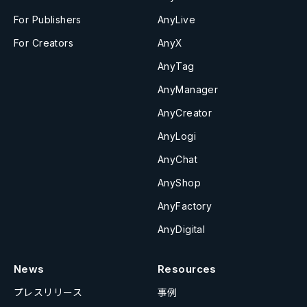
For Publishers
AnyLive
For Creators
AnyX
AnyTag
AnyManager
AnyCreator
AnyLogi
AnyChat
AnyShop
AnyFactory
AnyDigital
News
Resources
プレスリリース
事例