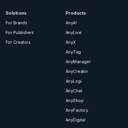
Solutions
Products
For Brands
AnyAI
For Publishers
AnyLive
For Creators
AnyX
AnyTag
AnyManager
AnyCreator
AnyLogi
AnyChat
AnyShop
AnyFactory
AnyDigital