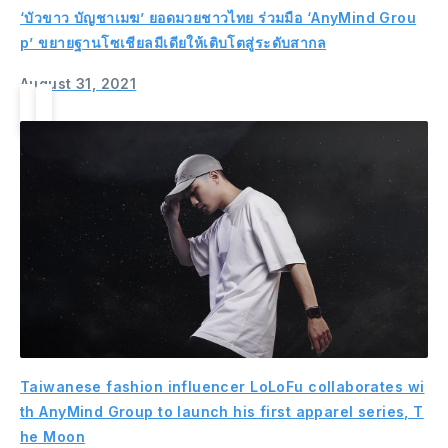
‘บัวขาว บัญชาเมฆ’ ยอดมวยชาวไทย ร่วมมือ ‘AnyMind Grou
p’ ขยายฐานโซเชียลมีเดียให้เติบโตสู่ระดับสากล
August 31, 2021
Taiwanese fashion influencer LoLoFu collaborates wi
th AnyMind Group to launch his first apparel series, T
he Moon