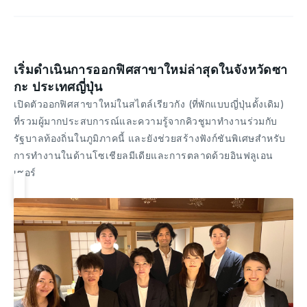
เริ่มดำเนินการออกฟิศสาขาใหม่ล่าสุดในจังหวัดซา
กะ ประเทศญี่ปุ่น
เปิดตัวออกฟิศสาขาใหม่ในสไตล์เรียวกัง (ที่พักแบบญี่ปุ่นดั้งเดิม)
ที่รวมผู้มากประสบการณ์และความรู้จากคิวชูมาทำงานร่วมกับ
รัฐบาลท้องถิ่นในภูมิภาคนี้ และยังช่วยสร้างฟังก์ชันพิเศษสำหรับ
การทำงานในด้านโซเชียลมีเดียและการตลาดด้วยอินฟลูเอน
เซอร์