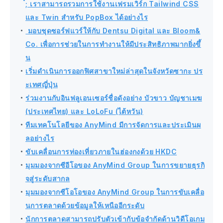
์; เราสามารถรวมการใช้งานเฟรมเวิร์ก Tailwind CSS
และ Twin สำหรับ PopBox ได้อย่างไร
・
มอบชุดซอร์ฟแวร์ให้กับ Dentsu Digital และ Bloom&
Co. เพื่อการช่วยในการทำงานให้มีประสิทธิภาพมากยิ่งขึ้
น
・
เริ่มดำเนินการออกฟิศสาขาใหม่ล่าสุดในจังหวัดซากะ ปร
ะเทศญี่ปุ่น
・
ร่วมงานกับอินฟลูเอนเซอร์ชื่อดังอย่าง บัวขาว บัญชาเมฆ
(ประเทศไทย) และ LoLoFu (ไต้หวัน)
・
ทีมเทคโนโลยีของ AnyMind มีการจัดการและประเมินผ
ลอย่างไร
・
ขับเคลื่อนการท่องเที่ยวภายในฮ่องกงด้วย HKDC
・
มุมมองจากซีอีโอของ AnyMind Group ในการขยายธุรกิ
จสู่ระดับสากล
・
มุมมองจากซีโอโอของ AnyMind Group ในการขับเคลื่อ
นการตลาดด้วยข้อมูลให้เหนืออีกระดับ
・
นักการตลาดสามารถปรับตัวเข้ากับข้อจำกัดด้านวิดีโอเกม