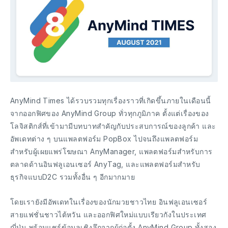
AnyMind Times ได้รวบรวมทุกเรื่องราวที่เกิดขึ้นภายในเดือนนี้
จากออกฟิศของ AnyMind Group ทั่วทุกภูมิภาค ตั้งแต่เรื่องของ
โลจิสติกส์ที่เข้ามามีบทบาทสำคัญกับประสบการณ์ของลูกค้า และ
อัพเดทต่าง ๆ บนแพลตฟอร์ม PopBox ไปจนถึงแพลตฟอร์ม
สำหรับผู้เผยแพร่โฆษณา AnyManager, แพลตฟอร์มสำหรับการ
ตลาดด้านอินฟลูเอนเซอร์ AnyTag, และแพลตฟอร์มสำหรับ
ธุรกิจแบบD2C รวมทั้งอื่น ๆ อีกมากมาย
โดยเรายังมีอัพเดทในเรื่องของนักมวยชาวไทย อินฟลูเอนเซอร์
สายแฟชั่นชาวไต้หวัน และออกฟิศใหม่แบบเรียวกังในประเทศ
ญี่ปุ่น พร้อมแชร์ข้อมูลเชิงลึกจากผู้ก่อตั้ง AnyMind Group ทั้งสอง