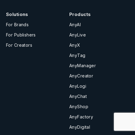
Solutions
Products
For Brands
AnyAI
For Publishers
AnyLive
For Creators
AnyX
AnyTag
AnyManager
AnyCreator
AnyLogi
AnyChat
AnyShop
AnyFactory
AnyDigital