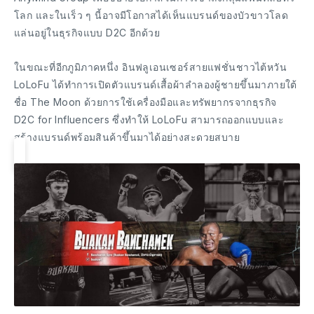
โลก และในเร็ว ๆ นี้อาจมีโอกาสได้เห็นแบรนด์ของบัวขาวโลด
แล่นอยู่ในธุรกิจแบบ D2C อีกด้วย
ในขณะที่อีกภูมิภาคหนึ่ง อินฟลูเอนเซอร์สายแฟชั่นชาวไต้หวัน
LoLoFu ได้ทำการเปิดตัวแบรนด์เสื้อผ้าลำลองผู้ชายขึ้นมาภายใต้
ชื่อ The Moon ด้วยการใช้เครื่องมือและทรัพยากรจากธุรกิจ
D2C for Influencers ซึ่งทำให้ LoLoFu สามารถออกแบบและ
สร้างแบรนด์พร้อมสินค้าขึ้นมาได้อย่างสะดวยสบาย