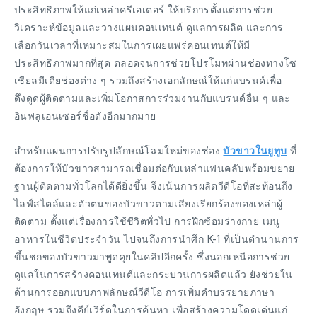
ประสิทธิภาพให้แก่เหล่าครีเอเตอร์ ให้บริการตั้งแต่การช่วย
วิเคราะห์ข้อมูลและวางแผนคอนเทนต์ ดูแลการผลิต และการ
เลือกวันเวลาที่เหมาะสมในการเผยแพร่คอนเทนต์ให้มี
ประสิทธิภาพมากที่สุด ตลอดจนการช่วยโปรโมทผ่านช่องทางโซ
เชียลมีเดียช่องต่าง ๆ รวมถึงสร้างเอกลักษณ์ให้แก่แบรนด์เพื่อ
ดึงดูดผู้ติดตามและเพิ่มโอกาสการร่วมงานกับแบรนด์อื่น ๆ และ
อินฟลูเอนเซอร์ชื่อดังอีกมากมาย
สำหรับแผนการปรับรูปลักษณ์โฉมใหม่ของช่อง
บัวขาวในยูทูบ
ที่
ต้องการให้บัวขาวสามารถเชื่อมต่อกับเหล่าแฟนคลับพร้อมขยาย
ฐานผู้ติดตามทั่วโลกได้ดียิ่งขึ้น จึงเน้นการผลิตวีดีโอที่สะท้อนถึง
ไลฟ์สไตล์และตัวตนของบัวขาวตามเสียงเรียกร้องของเหล่าผู้
ติดตาม ตั้งแต่เรื่องการใช้ชีวิตทั่วไป การฝึกซ้อมร่างกาย เมนู
อาหารในชีวิตประจำวัน ไปจนถึงการนำศึก K-1 ที่เป็นตำนานการ
ขึ้นชกของบัวขาวมาพูดคุยในคลิปอีกครั้ง ซึ่งนอกเหนือการช่วย
ดูแลในการสร้างคอนเทนต์และกระบวนการผลิตแล้ว ยังช่วยใน
ด้านการออกแบบภาพลักษณ์วีดีโอ การเพิ่มคำบรรยายภาษา
อังกฤษ รวมถึงคีย์เวิร์ดในการค้นหา เพื่อสร้างความโดดเด่นแก่