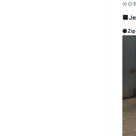
分の
■Je
●Zip 