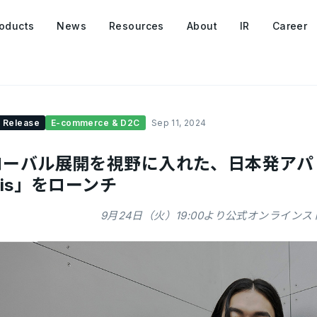
oducts
News
Resources
About
IR
Career
 Release
E-commerce & D2C
Sep 11, 2024
ローバル展開を視野に入れた、日本発アパレ
uis」をローンチ
9月24日（火）19:00より公式オンライン