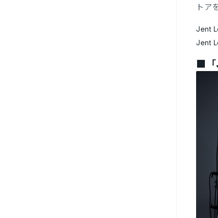
トア
Jent 
Jent
■「