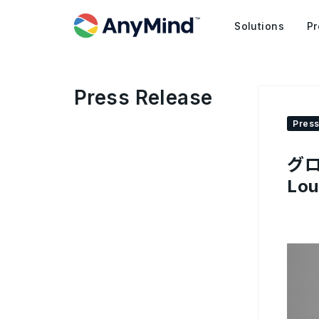
Solutions
Pr
Press Release
Press
グ
Lo