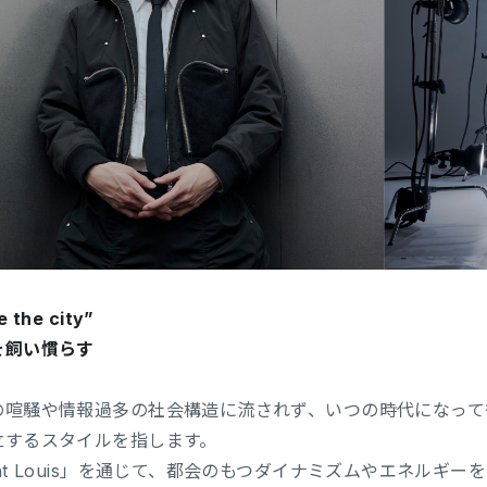
 the city”
を飼い慣らす
の喧騒や情報過多の社会構造に流されず、いつの時代になって
立するスタイルを指します。
ent Louis」を通じて、都会のもつダイナミズムやエネルギ