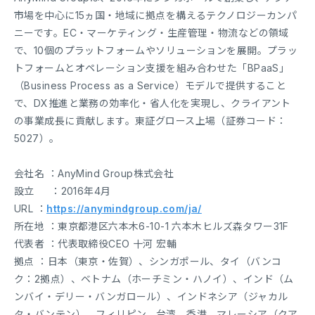
市場を中心に15ヵ国・地域に拠点を構えるテクノロジーカンパ
ニーです。EC・マーケティング・生産管理・物流などの領域
で、10個のプラットフォームやソリューションを展開。プラッ
トフォームとオペレーション支援を組み合わせた「BPaaS」
（Business Process as a Service）モデルで提供すること
で、DX推進と業務の効率化・省人化を実現し、クライアント
の事業成長に貢献します。東証グロース上場（証券コード：
5027）。
会社名 ：AnyMind Group株式会社
設立 ：2016年4月
URL ：
https://anymindgroup.com/ja/
所在地 ：東京都港区六本木6-10-1 六本木ヒルズ森タワー31F
代表者 ：代表取締役CEO 十河 宏輔
拠点 ：日本（東京・佐賀）、シンガポール、タイ（バンコ
ク：2拠点）、ベトナム（ホーチミン・ハノイ）、インド（ム
ンバイ・デリー・バンガロール）、インドネシア（ジャカル
タ・バンテン）、フィリピン、台湾、香港、マレーシア（クア