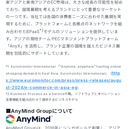
東アジアと東南アジアのEC市場は、大きな成長の可能性を秘め
ており、越境展開を考えるブランドにとって重要なマーケット
の一つです。当社では各国の消費者ニーズに合わせた展開を実
現するために、プラットフォームと各拠点のネットワークを組
*2
み合わせたBPaaS
モデルのソリューションを提供していま
す。アジアの現地チームやECマネジメントプラットフォーム
「AnyX」を活用し、ブランド企業の国境を越えたビジネス展
開を包括的にサポートしています。
*1: Euromonitor International 「”Anytime, anywhere” fuelling online
http
shopping demand in East Asia: Euromonitor International」（
s://www.euromonitor.com/press/press-releases/augu
st-2024/e-commerce-in-asia-eg
)
*2:Business Process as a Serviceの略。ソフトウェアとオペレーション
支援機能を組み合わせて提供するビジネスモデル
■AnyMind Groupについて
AnyMind Groupは、2016年にシンガポールで創業し、アジア