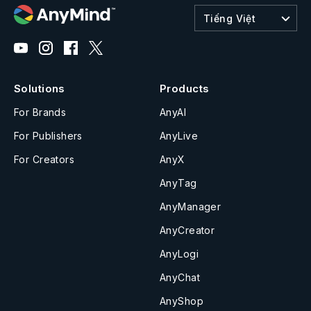
Tiếng Việt
Solutions
Products
For Brands
AnyAI
For Publishers
AnyLive
For Creators
AnyX
AnyTag
AnyManager
AnyCreator
AnyLogi
AnyChat
AnyShop