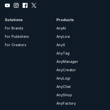
Solutions
Products
For Brands
AnyAI
For Publishers
AnyLive
For Creators
AnyX
AnyTag
AnyManager
AnyCreator
AnyLogi
AnyChat
AnyShop
AnyFactory