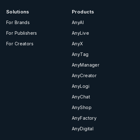
Solutions
Products
For Brands
AnyAI
For Publishers
AnyLive
For Creators
AnyX
AnyTag
AnyManager
AnyCreator
AnyLogi
AnyChat
AnyShop
AnyFactory
AnyDigital