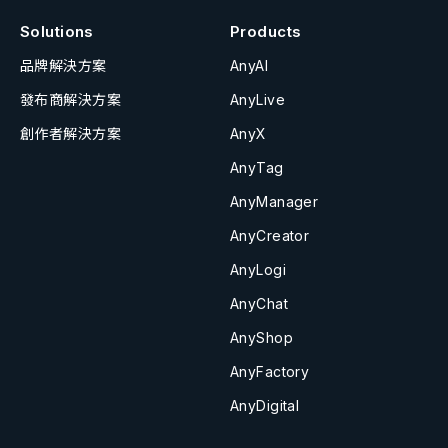
Solutions
Products
品牌解決方案
AnyAI
發布商解決方案
AnyLive
創作者解決方案
AnyX
AnyTag
AnyManager
AnyCreator
AnyLogi
AnyChat
AnyShop
AnyFactory
AnyDigital