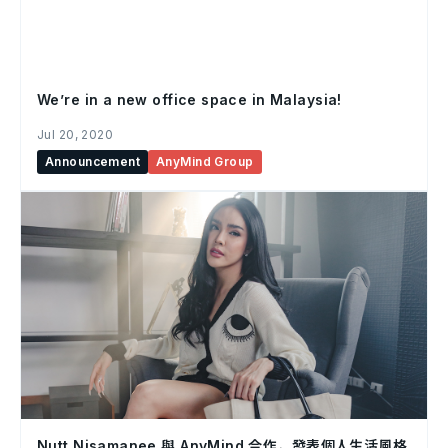
We’re in a new office space in Malaysia!
Jul 20, 2020
Announcement
AnyMind Group
Nutt Nisamanee 與 AnyMind 合作，發表個人生活風格