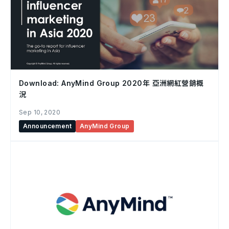
Download: AnyMind Group 2020年 亞洲網紅營銷概
況
Sep 10, 2020
Announcement
AnyMind Group