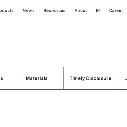
oducts
News
Resources
About
IR
Career
ts
Materials
Timely Disclosure
L