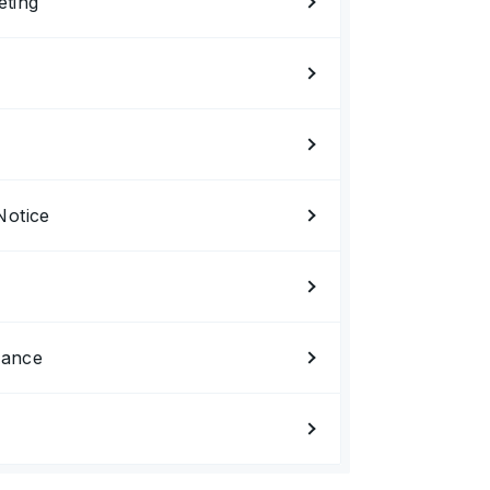
eting
Notice
nance