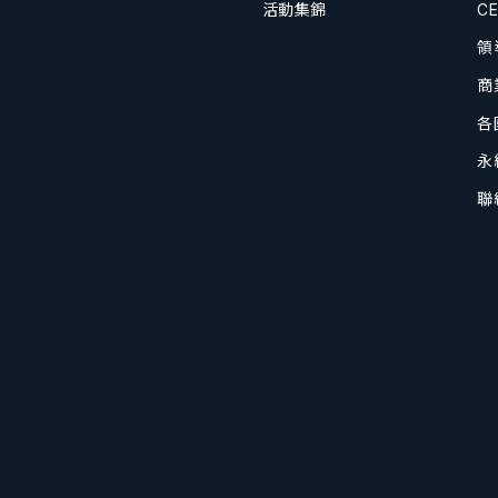
活動集錦
C
領
商
各
永
聯