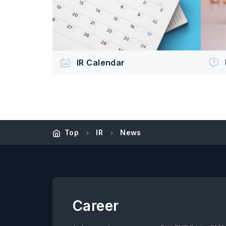
IR Calendar
Top
IR
News
Career