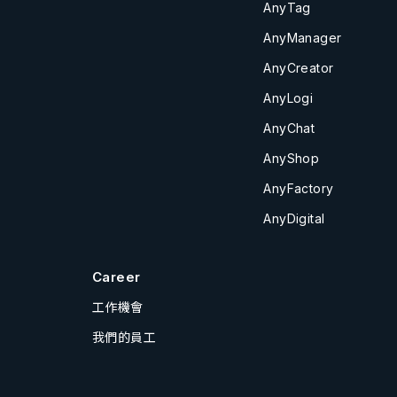
AnyTag
AnyManager
AnyCreator
AnyLogi
AnyChat
AnyShop
AnyFactory
AnyDigital
Career
工作機會
我們的員工