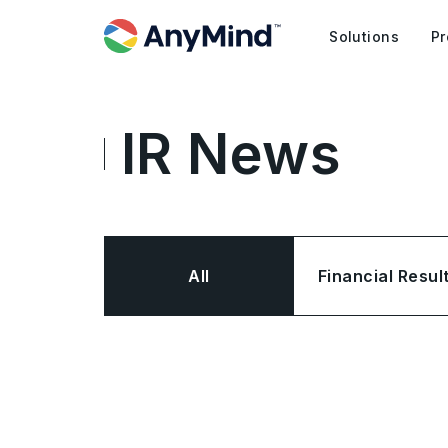
Solutions
Pr
IR News
All
Financial Resul