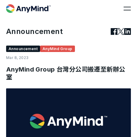
Announcement
Announcement
AnyMind Group
Mar 8, 2023
AnyMind Group 台灣分公司搬遷至新辦公
室